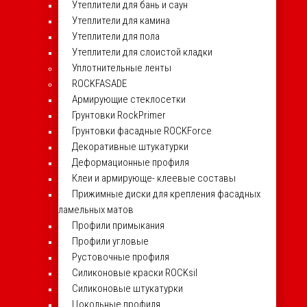
Утеплители для бань и саун
Утеплители для камина
Утеплители для пола
Утеплители для слоистой кладки
Уплотнительные ленты
ROCKFASADE
Армирующие стеклосетки
Грунтовки RockPrimer
Грунтовки фасадные ROCKForce
Декоративные штукатурки
Деформационные профиля
Клеи и армирующе- клеевые составы
Прижимные диски для крепления фасадных
ламельных матов
Профили примыкания
Профили угловые
Рустовочные профиля
Силиконовые краски ROCKsil
Силиконовые штукатурки
Цокольные профиля