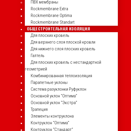
ПВХ мембраны
Rockmembrane Extra
Rockmembrane Optima
Rockmembrane Standart
ОБЩЕСТРОИТЕЛЬНАЯ ИЗОЛЯЦИЯ
Для плоских кровель
Для верхнего слоя плоской кровли
Для нижнего слоя плоских кровель
Галтель
Для плоских кровель с нестандартной
геометрией
Комбинированная теплоизоляция
Парапетные уклоны
Система разуклонки Руфуклон
Основной уклон “Оптима”
Основной уклон “Экстра”
Трапеция
Элементы контруклона
Контруклон “Оптима”
Контруклон “Стандарт”