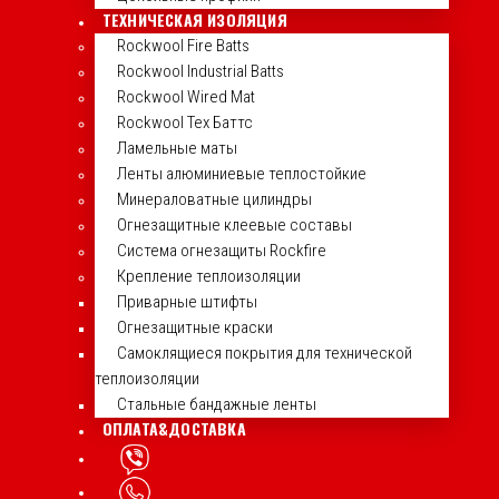
ТЕХНИЧЕСКАЯ ИЗОЛЯЦИЯ
Rockwool Fire Batts
Rockwool Industrial Batts
Rockwool Wired Mat
Rockwool Тех Баттс
Ламельные маты
Ленты алюминиевые теплостойкие
Минераловатные цилиндры
Огнезащитные клеевые составы
Система огнезащиты Rockfire
Крепление теплоизоляции
Приварные штифты
Огнезащитные краски
Самоклящиеся покрытия для технической
теплоизоляции
Стальные бандажные ленты
ОПЛАТА&ДОСТАВКА