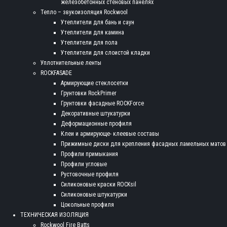
железобетонных стеновых панелях
Тепло – звукоизоляция Rockwool
Утеплители для бань и саун
Утеплители для камина
Утеплители для пола
Утеплители для слоистой кладки
Уплотнительные ленты
ROCKFASADE
Армирующие стеклосетки
Грунтовки RockPrimer
Грунтовки фасадные ROCKForce
Декоративные штукатурки
Деформационные профиля
Клеи и армирующе- клеевые составы
Прижимные диски для крепления фасадных ламельных матов
Профили примыкания
Профили угловые
Рустовочные профиля
Силиконовые краски ROCKsil
Силиконовые штукатурки
Цокольные профиля
ТЕХНИЧЕСКАЯ ИЗОЛЯЦИЯ
Rockwool Fire Batts