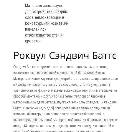
Материал используют
для устройства средних
слое теплоизоляции в
конструкциях «сэндвич»
панелей при
строительстве стен и
кровель.
Роквул Сэндвич Баттс
Сэндвич Баттс- современные теплоизоляционные материалы,
изготовленные из каменной минеральной базальтовой ваты.
Материалы используются для устройства теплоизоляционного слоя
в «сэндвич» панелях в качестве среднего полотна утепления. В
зависимости от физико- механических характеристик материала, от
способа монтажа и других показателей теплоизоляционные
материалы Сэндвич Баттс выпускают нескольких видов: - Сэндвич
Баттс К- негорючий, гидрофобизированный теплоизоляционный
плиточный материал на основе экологически безопасной и
высокопрочной каменной минеральной ваты из базальтовых горных
пород. Материал используют для утепления «сэндвич» панелей с
оболочкой из металла для кровельных покрытий зданий и