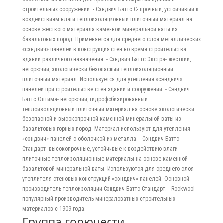
строительных сооружений. - Сэндвич Баттс С- прочный, устойчивый к
воздействиям влаги теплоизоляционный плиточный материал на
основе жесткого материала каменной минеральной ваты из
базальтовых пород. Применяется для среднего слоя металлических
«сэндвич» панелей в конструкция стен во время строительства
зданий различного назначения. - Сэндвич Баттс Экстра- жесткий,
негорючий, экологически безопасный теплоизоляционный
плиточный материал. Используется для утепления «сэндвич»
панелей при строительстве стен зданий и сооружений. - Сэндвич
Баттс Оптима- негорючий, гидрофобизированный
теплоизоляционный плиточный материал на основе экологически
безопасной и высокопрочной каменной минеральной ваты из
базальтовых горных пород. Материал используют для утепления
«сэндвич» панелей с оболочкой из металла. - Сэндвич Баттс
Стандарт- высокопрочные, устойчивые к воздействию влаги
плиточные теплоизоляционные материалы на основе каменной
базальтовой минеральной ваты. Используются для среднего слоя
утеплителя стеновых конструкций «сэндвич» панелей. Основной
производитель теплоизоляции Сэндвич Баттс Стандарт: - Rockwool-
популярный производитель минераловатных строительных
материалов с 1909 года.
Группа горючести