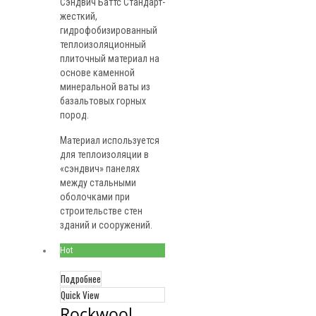
Сэндвич Баттс Стандарт-
жесткий,
гидрофобизированный
теплоизоляционный
плиточный материал на
основе каменной
минеральной ваты из
базальтовых горных
пород.
Материал используется
для теплоизоляции в
«сэндвич» панелях
между стальными
оболочками при
строительстве стен
зданий и сооружений.
Hot
Подробнее
Quick View
Rockwool 