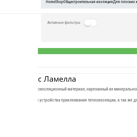
Home
Shop
Общестроительная изоляция
Для плоских 
Активные фильтры:
l Руф Баттс Ламелла
елла- полосный теплоизоляционный материал, нарезанный из минерально
а используются для устройства приклеивания теплоизоляции, а так же д