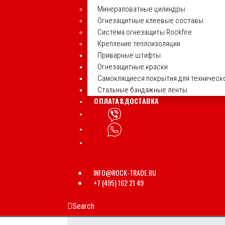
Минераловатные цилиндры
Огнезащитные клеевые составы
Система огнезащиты Rockfire
Крепление теплоизоляции
Приварные штифты
Огнезащитные краски
Самоклящиеся покрытия для техническ
Стальные бандажные ленты
ОПЛАТА&ДОСТАВКА
INFO@ROCK-TRADE.RU
+7 (495) 162 21 49
Search