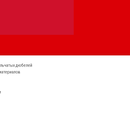
ельчатых дюбелей
 материалов
и