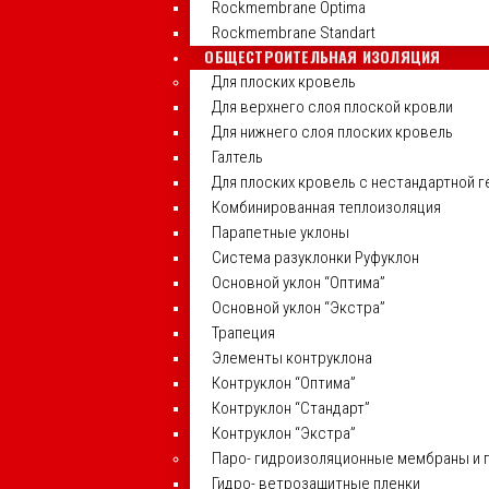
Rockmembrane Optima
Rockmembrane Standart
ОБЩЕСТРОИТЕЛЬНАЯ ИЗОЛЯЦИЯ
Для плоских кровель
Для верхнего слоя плоской кровли
Для нижнего слоя плоских кровель
Галтель
Для плоских кровель с нестандартной 
Комбинированная теплоизоляция
Парапетные уклоны
Система разуклонки Руфуклон
Основной уклон “Оптима”
Основной уклон “Экстра”
Трапеция
Элементы контруклона
Контруклон “Оптима”
Контруклон “Стандарт”
Контруклон “Экстра”
Паро- гидроизоляционные мембраны и 
Гидро- ветрозащитные пленки