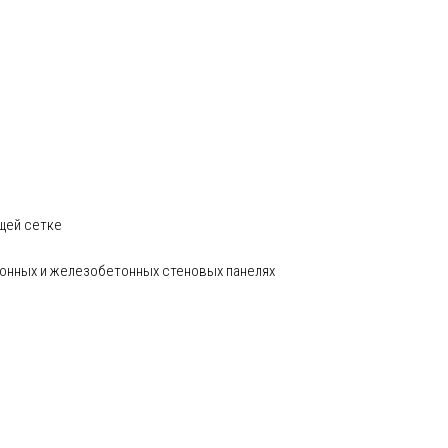
щей сетке
тонных и железобетонных стеновых панелях