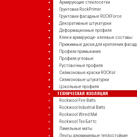
Армирующие стеклосетки
Грунтовки RockPrimer
Грунтовки фасадные ROCKForce
Декоративные штукатурки
Деформационные профиля
Клеи и армирующе- клеевые составы
Прижимные диски для крепления фасад
Профили примыкания
Профили угловые
Рустовочные профиля
Силиконовые краски ROCKsil
Силиконовые штукатурки
Цокольные профиля
ТЕХНИЧЕСКАЯ ИЗОЛЯЦИЯ
Rockwool Fire Batts
Rockwool Industrial Batts
Rockwool Wired Mat
Rockwool Тех Баттс
Ламельные маты
Ленты алюминиевые теплостойкие