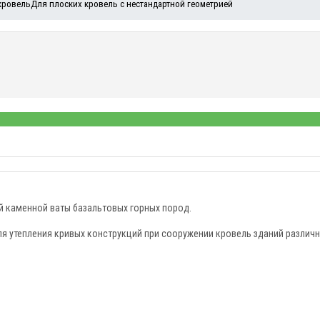
кровель
Для плоских кровель с нестандартной геометрией
й каменной ваты базальтовых горных пород.
ля утепления кривых конструкций при сооружении кровель зданий различ