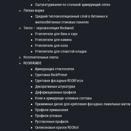
Оштукатуривание по стальной армирующей сетке
Легкие марки
Средний теплоизоляционный слой в бетонных и
железобетонных стеновых панелях
Тепло – звукоизоляция Rockwool
Утеплители для бань и саун
Утеплители для камина
Утеплители для пола
Утеплители для слоистой кладки
Уплотнительные ленты
ROCKFASADE
Армирующие стеклосетки
Грунтовки RockPrimer
Грунтовки фасадные ROCKForce
Декоративные штукатурки
Деформационные профиля
Клеи и армирующе- клеевые составы
Прижимные диски для крепления фасадных ламельных матов
Профили примыкания
Профили угловые
Рустовочные профиля
Силиконовые краски ROCKsil