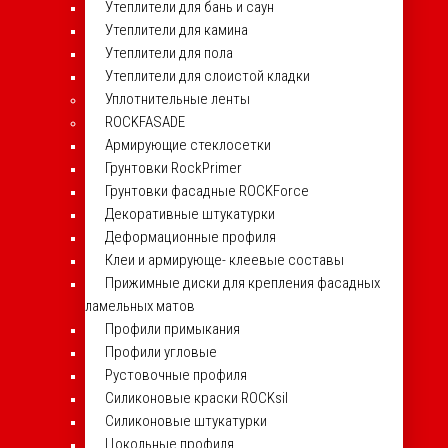
Утеплители для бань и саун
Утеплители для камина
Утеплители для пола
Утеплители для слоистой кладки
Уплотнительные ленты
ROCKFASADE
Армирующие стеклосетки
Грунтовки RockPrimer
Грунтовки фасадные ROCKForce
Декоративные штукатурки
Деформационные профиля
Клеи и армирующе- клеевые составы
Прижимные диски для крепления фасадных
ламельных матов
Профили примыкания
Профили угловые
Рустовочные профиля
Силиконовые краски ROCKsil
Силиконовые штукатурки
Цокольные профиля