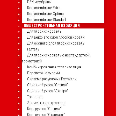
ПВХ мембраны
Rockmembrane Extra
Rockmembrane Optima
Rockmembrane Standart
ОБЩЕСТРОИТЕЛЬНАЯ ИЗОЛЯЦИЯ
Для плоских кровель
Для верхнего слоя плоской кровли
Для нижнего слоя плоских кровель
Галтель
Для плоских кровель с нестандартной
геометрией
Комбинированная теплоизоляция
Парапетные уклоны
Система разуклонки Руфуклон
Основной уклон “Оптима”
Основной уклон “Экстра”
Трапеция
Элементы контруклона
Контруклон “Оптима”
Контруклон “Стандарт”