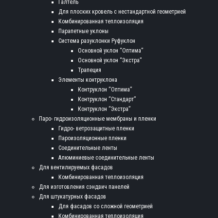
Галтель
Для плоских кровель с нестандартной геометрией
Комбинированная теплоизоляция
Парапетные уклоны
Система разуклонки Руфуклон
Основной уклон “Оптима”
Основной уклон “Экстра”
Трапеция
Элементы контруклона
Контруклон “Оптима”
Контруклон “Стандарт”
Контруклон “Экстра”
Паро- гидроизоляционные мембраны и пленки
Гидро- ветрозащитные пленки
Пароизоляционные пленки
Соединительные ленты
Алюминиевые соединительные ленты
Для вентилируемых фасадов
Комбинированная теплоизоляция
Для изготовления сэндвич панелей
Для штукатурных фасадов
Для фасадов со сложной геометрией
Комбинированная теплоизоляция