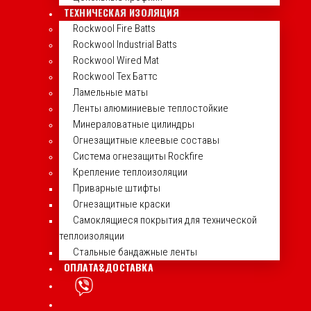
ТЕХНИЧЕСКАЯ ИЗОЛЯЦИЯ
Rockwool Fire Batts
Rockwool Industrial Batts
Rockwool Wired Mat
Rockwool Тех Баттс
Ламельные маты
Ленты алюминиевые теплостойкие
Минераловатные цилиндры
Огнезащитные клеевые составы
Система огнезащиты Rockfire
Крепление теплоизоляции
Приварные штифты
Огнезащитные краски
Самоклящиеся покрытия для технической
теплоизоляции
Стальные бандажные ленты
ОПЛАТА&ДОСТАВКА