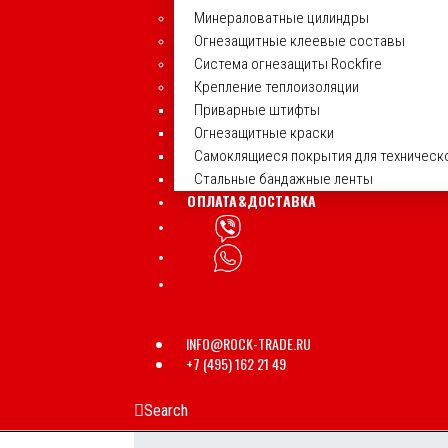
Минераловатные цилиндры
Огнезащитные клеевые составы
Система огнезащиты Rockfire
Крепление теплоизоляции
Приварные штифты
Огнезащитные краски
Самоклящиеся покрытия для техническ
Стальные бандажные ленты
ОПЛАТА&ДОСТАВКА
INFO@ROCK-TRADE.RU
+7 (495) 162 21 49
Search