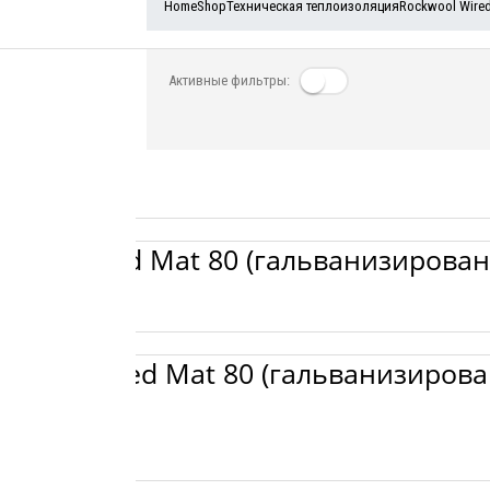
Home
Shop
Техническая теплоизоляция
Rockwool Wire
Активные фильтры:
l Alu Wired Mat 80 (гальванизирова
l Alu1 Wired Mat 80 (гальванизиров