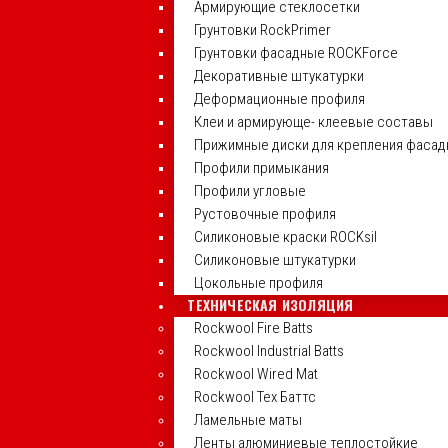
Армирующие стеклосетки
Грунтовки RockPrimer
Грунтовки фасадные ROCKForce
Декоративные штукатурки
Деформационные профиля
Клеи и армирующе- клеевые составы
Прижимные диски для крепления фасад
Профили примыкания
Профили угловые
Рустовочные профиля
Силиконовые краски ROCKsil
Силиконовые штукатурки
Цокольные профиля
ТЕХНИЧЕСКАЯ ИЗОЛЯЦИЯ
Rockwool Fire Batts
Rockwool Industrial Batts
Rockwool Wired Mat
Rockwool Тех Баттс
Ламельные маты
Ленты алюминиевые теплостойкие