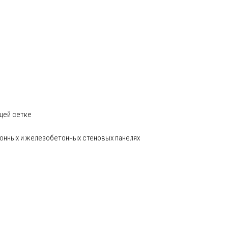
щей сетке
тонных и железобетонных стеновых панелях