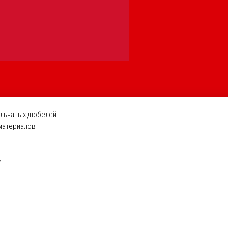
ельчатых дюбелей
 материалов
и