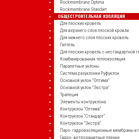
Rockmembrane Optima
Rockmembrane Standart
ОБЩЕСТРОИТЕЛЬНАЯ ИЗОЛЯЦИЯ
Для плоских кровель
Для верхнего слоя плоской кровли
Для нижнего слоя плоских кровель
Галтель
Для плоских кровель с нестандартной 
Комбинированная теплоизоляция
Парапетные уклоны
Система разуклонки Руфуклон
Основной уклон “Оптима”
Основной уклон “Экстра”
Трапеция
Элементы контруклона
Контруклон “Оптима”
Контруклон “Стандарт”
Контруклон “Экстра”
Паро- гидроизоляционные мембраны и 
Гидро- ветрозащитные пленки