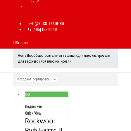
INFO@ROCK-TRADE.RU
+7 (495) 162 21 49
Search
Home
Shop
Общестроительная изоляция
Для плоских кровель
Для верхнего слоя плоской кровли
Hot
Подробнее
Quick View
Rockwool 
Руф Баттс В 