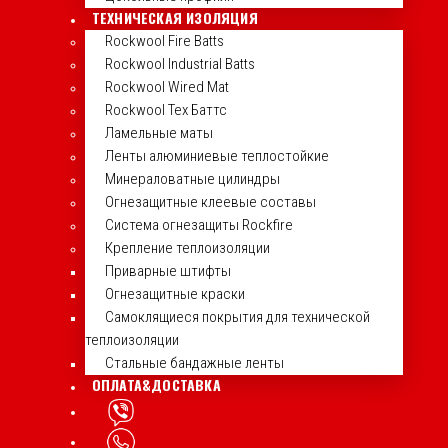
ТЕХНИЧЕСКАЯ ИЗОЛЯЦИЯ
Rockwool Fire Batts
Rockwool Industrial Batts
Rockwool Wired Mat
Rockwool Тех Баттс
Ламельные маты
Ленты алюминиевые теплостойкие
Минераловатные цилиндры
Огнезащитные клеевые составы
Система огнезащиты Rockfire
Крепление теплоизоляции
Приварные штифты
Огнезащитные краски
Самоклящиеся покрытия для технической
теплоизоляции
Стальные бандажные ленты
ОПЛАТА&ДОСТАВКА