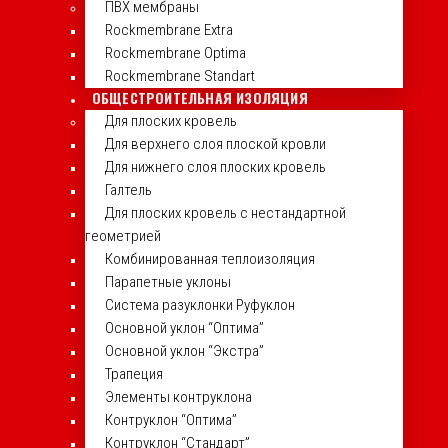
ПВХ мембраны
Rockmembrane Extra
Rockmembrane Optima
Rockmembrane Standart
ОБЩЕСТРОИТЕЛЬНАЯ ИЗОЛЯЦИЯ
Для плоских кровель
Для верхнего слоя плоской кровли
Для нижнего слоя плоских кровель
Галтель
Для плоских кровель с нестандартной
геометрией
Комбинированная теплоизоляция
Парапетные уклоны
Система разуклонки Руфуклон
Основной уклон “Оптима”
Основной уклон “Экстра”
Трапеция
Элементы контруклона
Контруклон “Оптима”
Контруклон “Стандарт”