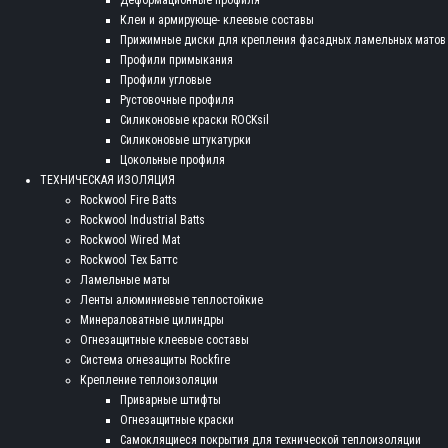
Деформационные профиля
Клеи и армирующе- клеевые составы
Прижимные диски для крепления фасадных ламельных матов
Профили примыкания
Профили угловые
Рустовочные профиля
Силиконовые краски ROCKsil
Силиконовые штукатурки
Цокольные профиля
ТЕХНИЧЕСКАЯ ИЗОЛЯЦИЯ
Rockwool Fire Batts
Rockwool Industrial Batts
Rockwool Wired Mat
Rockwool Тех Баттс
Ламельные маты
Ленты алюминиевые теплостойкие
Минераловатные цилиндры
Огнезащитные клеевые составы
Система огнезащиты Rockfire
Крепление теплоизоляции
Приварные штифты
Огнезащитные краски
Самоклящиеся покрытия для технической теплоизоляции