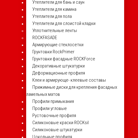
Утеплители для бань и саун
Утеплители для камина
Утеплители для пола
Утеплители для слоистой кладки
Уплотнительные ленты
ROCKFASADE
Армирующие стеклосетки
Грунтовки RockPrimer
Грунтовки фасадные ROCKForce
Декоративные штукатурки
Деформационные профиля
Клеи и армирующе- клеевые составы
Прижимные диски для крепления фасадных
ламельных матов
Профили примыкания
Профили угловые
Рустовочные профиля
Силиконовые краски ROCKsil
Силиконовые штукатурки
Цокольные профиля