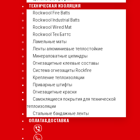
ТЕХНИЧЕСКАЯ ИЗОЛЯЦИЯ
Rockwool Fire Batts
Rockwool Industrial Batts
Rockwool Wired Mat
Rockwool Тех Баттс
Ламельные маты
Ленты алюминиевые теплостойкие
Минераловатные цилиндры
Огнезащитные клеевые составы
Система огнезащиты Rockfire
Крепление теплоизоляции
Приварные штифты
Огнезащитные краски
Самоклящиеся покрытия для технической
теплоизоляции
Стальные бандажные ленты
ОПЛАТА&ДОСТАВКА