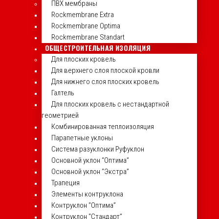
ПВХ мембраны
Rockmembrane Extra
Rockmembrane Optima
Rockmembrane Standart
ОБЩЕСТРОИТЕЛЬНАЯ ИЗОЛЯЦИЯ
Для плоских кровель
Для верхнего слоя плоской кровли
Для нижнего слоя плоских кровель
Галтель
Для плоских кровель с нестандартной
геометрией
Комбинированная теплоизоляция
Парапетные уклоны
Система разуклонки Руфуклон
Основной уклон “Оптима”
Основной уклон “Экстра”
Трапеция
Элементы контруклона
Контруклон “Оптима”
Контруклон “Стандарт”