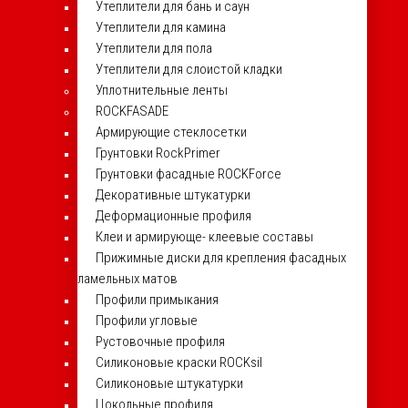
Утеплители для бань и саун
Утеплители для камина
Утеплители для пола
Утеплители для слоистой кладки
Уплотнительные ленты
ROCKFASADE
Армирующие стеклосетки
Грунтовки RockPrimer
Грунтовки фасадные ROCKForce
Декоративные штукатурки
Деформационные профиля
Клеи и армирующе- клеевые составы
Прижимные диски для крепления фасадных
ламельных матов
Профили примыкания
Профили угловые
Рустовочные профиля
Силиконовые краски ROCKsil
Силиконовые штукатурки
Цокольные профиля