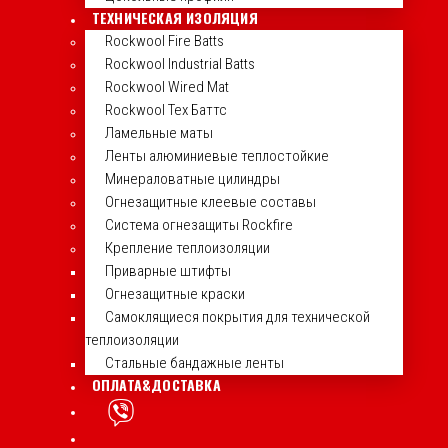
ТЕХНИЧЕСКАЯ ИЗОЛЯЦИЯ
Rockwool Fire Batts
Rockwool Industrial Batts
Rockwool Wired Mat
Rockwool Тех Баттс
Ламельные маты
Ленты алюминиевые теплостойкие
Минераловатные цилиндры
Огнезащитные клеевые составы
Система огнезащиты Rockfire
Крепление теплоизоляции
Приварные штифты
Огнезащитные краски
Самоклящиеся покрытия для технической
теплоизоляции
Стальные бандажные ленты
ОПЛАТА&ДОСТАВКА