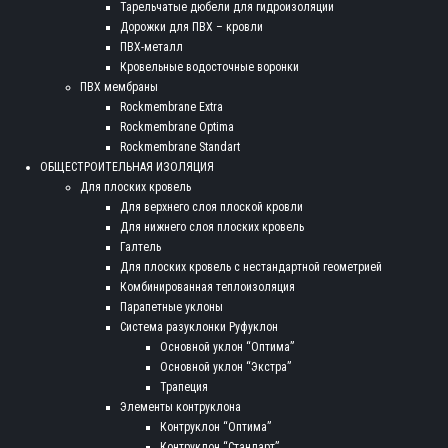
Тарельчатые дюбели для гидроизоляции
Дорожки для ПВХ – кровли
ПВХ-металл
Кровельные водосточные воронки
ПВХ мембраны
Rockmembrane Extra
Rockmembrane Optima
Rockmembrane Standart
ОБЩЕСТРОИТЕЛЬНАЯ ИЗОЛЯЦИЯ
Для плоских кровель
Для верхнего слоя плоской кровли
Для нижнего слоя плоских кровель
Галтель
Для плоских кровель с нестандартной геометрией
Комбинированная теплоизоляция
Парапетные уклоны
Система разуклонки Руфуклон
Основной уклон “Оптима”
Основной уклон “Экстра”
Трапеция
Элементы контруклона
Контруклон “Оптима”
Контруклон “Стандарт”