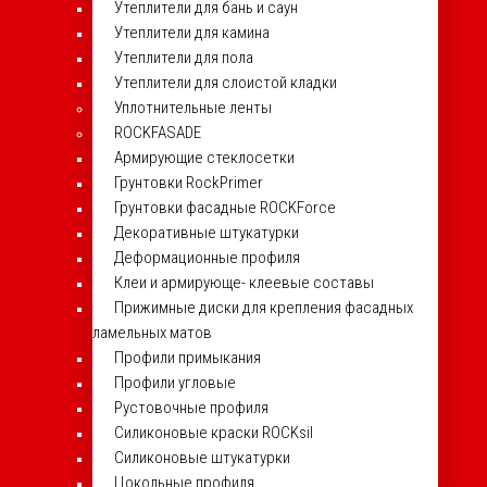
Утеплители для бань и саун
Утеплители для камина
Утеплители для пола
Утеплители для слоистой кладки
Уплотнительные ленты
ROCKFASADE
Армирующие стеклосетки
Грунтовки RockPrimer
Грунтовки фасадные ROCKForce
Декоративные штукатурки
Деформационные профиля
Клеи и армирующе- клеевые составы
Прижимные диски для крепления фасадных
ламельных матов
Профили примыкания
Профили угловые
Рустовочные профиля
Силиконовые краски ROCKsil
Силиконовые штукатурки
Цокольные профиля