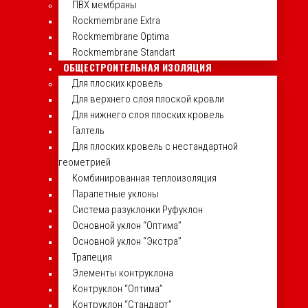
ПВХ мембраны
Rockmembrane Extra
Rockmembrane Optima
Rockmembrane Standart
ОБЩЕСТРОИТЕЛЬНАЯ ИЗОЛЯЦИЯ
Для плоских кровель
Для верхнего слоя плоской кровли
Для нижнего слоя плоских кровель
Галтель
Для плоских кровель с нестандартной
геометрией
Комбинированная теплоизоляция
Парапетные уклоны
Система разуклонки Руфуклон
Основной уклон “Оптима”
Основной уклон “Экстра”
Трапеция
Элементы контруклона
Контруклон “Оптима”
Контруклон “Стандарт”