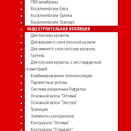
ПВХ мембраны
Rockmembrane Extra
Rockmembrane Optima
Rockmembrane Standart
ОБЩЕСТРОИТЕЛЬНАЯ ИЗОЛЯЦИЯ
Для плоских кровель
Для верхнего слоя плоской кровли
Для нижнего слоя плоских кровель
Галтель
Для плоских кровель с нестандартной
геометрией
Комбинированная теплоизоляция
Парапетные уклоны
Система разуклонки Руфуклон
Основной уклон “Оптима”
Основной уклон “Экстра”
Трапеция
Элементы контруклона
Контруклон “Оптима”
Контруклон “Стандарт”