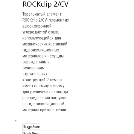
ROCKclip 2/CV
Тарельчатый элемент
ROCKclip 2/CV- элемент из
высокопрочной
углеродистой стали,
использующийся для
механических креплений
гидроизоляционных
материалов к несущим
ограждениям и
основаниям
строительных
конструкций. Элемент
имеет овальную форму
для увеличения площади
распределения нагрузки
на гидроизоляционный
материал при креплении.
Подробнее
Quick View