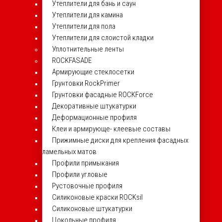
Утеплители для бань и саун
Утеплители для камина
Утеплители для пола
Утеплители для слоистой кладки
Уплотнительные ленты
ROCKFASADE
Армирующие стеклосетки
Грунтовки RockPrimer
Грунтовки фасадные ROCKForce
Декоративные штукатурки
Деформационные профиля
Клеи и армирующе- клеевые составы
Прижимные диски для крепления фасадных
ламельных матов
Профили примыкания
Профили угловые
Рустовочные профиля
Силиконовые краски ROCKsil
Силиконовые штукатурки
Цокольные профиля