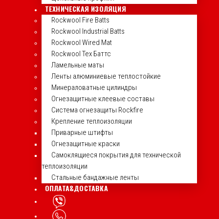
ТЕХНИЧЕСКАЯ ИЗОЛЯЦИЯ
Rockwool Fire Batts
Rockwool Industrial Batts
Rockwool Wired Mat
Rockwool Тех Баттс
Ламельные маты
Ленты алюминиевые теплостойкие
Минераловатные цилиндры
Огнезащитные клеевые составы
Система огнезащиты Rockfire
Крепление теплоизоляции
Приварные штифты
Огнезащитные краски
Самоклящиеся покрытия для технической
теплоизоляции
Стальные бандажные ленты
ОПЛАТА&ДОСТАВКА