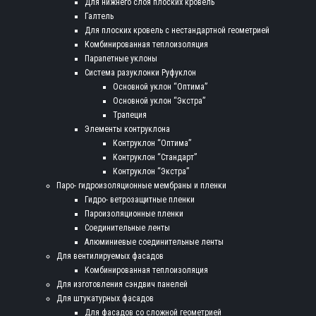
Для нижнего слоя плоских кровель
Галтель
Для плоских кровель с нестандартной геометрией
Комбинированная теплоизоляция
Парапетные уклоны
Система разуклонки Руфуклон
Основной уклон “Оптима”
Основной уклон “Экстра”
Трапеция
Элементы контруклона
Контруклон “Оптима”
Контруклон “Стандарт”
Контруклон “Экстра”
Паро- гидроизоляционные мембраны и пленки
Гидро- ветрозащитные пленки
Пароизоляционные пленки
Соединительные ленты
Алюминиевые соединительные ленты
Для вентилируемых фасадов
Комбинированная теплоизоляция
Для изготовления сэндвич панелей
Для штукатурных фасадов
Для фасадов со сложной геометрией