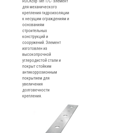
ROCKclip Тип 1/С- элемент
для механического
крепления гидроизоляции
к несущим ограждениям и
основаниям
строительных
конструкций и
сооружений. Элемент
изготовлен из
высокопрочной
углеродистой стали и
покрыт стойким
антикоррозионным
покрытием для
увеличения
долговечности
крепления.