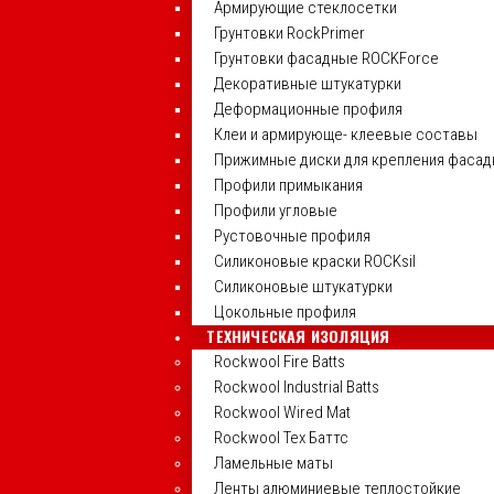
Армирующие стеклосетки
Грунтовки RockPrimer
Грунтовки фасадные ROCKForce
Декоративные штукатурки
Деформационные профиля
Клеи и армирующе- клеевые составы
Прижимные диски для крепления фасад
Профили примыкания
Профили угловые
Рустовочные профиля
Силиконовые краски ROCKsil
Силиконовые штукатурки
Цокольные профиля
ТЕХНИЧЕСКАЯ ИЗОЛЯЦИЯ
Rockwool Fire Batts
Rockwool Industrial Batts
Rockwool Wired Mat
Rockwool Тех Баттс
Ламельные маты
Ленты алюминиевые теплостойкие