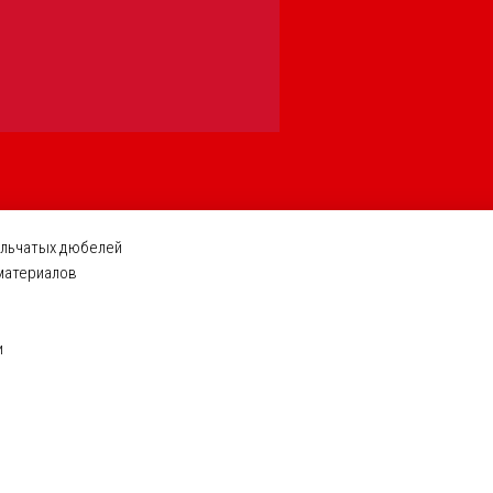
ельчатых дюбелей
 материалов
и