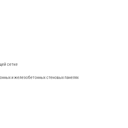
щей сетке
тонных и железобетонных стеновых панелях