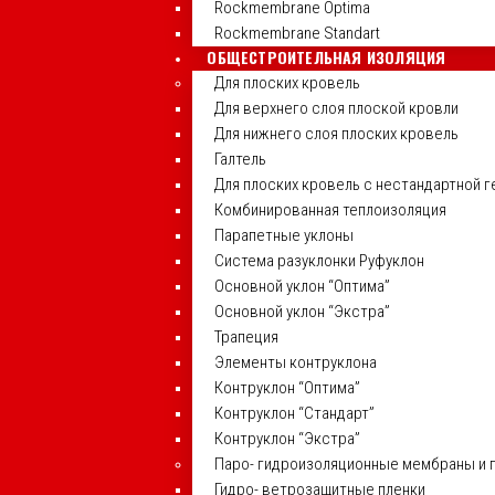
Rockmembrane Optima
Rockmembrane Standart
ОБЩЕСТРОИТЕЛЬНАЯ ИЗОЛЯЦИЯ
Для плоских кровель
Для верхнего слоя плоской кровли
Для нижнего слоя плоских кровель
Галтель
Для плоских кровель с нестандартной 
Комбинированная теплоизоляция
Парапетные уклоны
Система разуклонки Руфуклон
Основной уклон “Оптима”
Основной уклон “Экстра”
Трапеция
Элементы контруклона
Контруклон “Оптима”
Контруклон “Стандарт”
Контруклон “Экстра”
Паро- гидроизоляционные мембраны и 
Гидро- ветрозащитные пленки