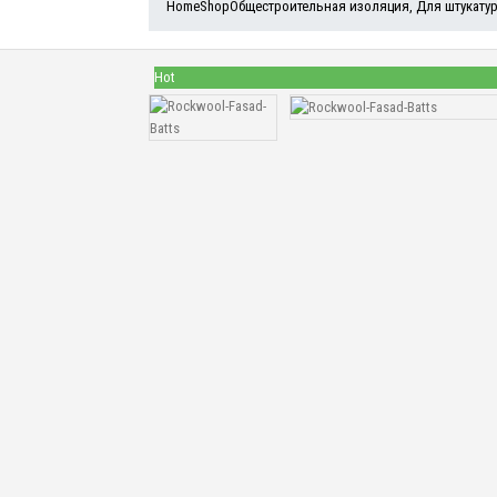
Home
Shop
Общестроительная изоляция
,
Для штукату
Hot