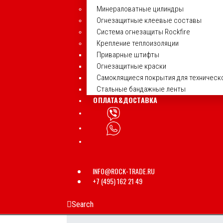
Минераловатные цилиндры
Огнезащитные клеевые составы
Система огнезащиты Rockfire
Крепление теплоизоляции
Приварные штифты
Огнезащитные краски
Самоклящиеся покрытия для техническ
Стальные бандажные ленты
ОПЛАТА&ДОСТАВКА
INFO@ROCK-TRADE.RU
+7 (495) 162 21 49
Search