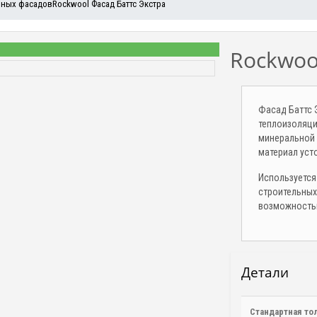
рных фасадов
Rockwool Фасад Баттс Экстра
Rockwoo
Фасад Баттс 
теплоизоляци
минеральной 
материал уст
Используется
строительных
возможностью
Детали
Стандартная то