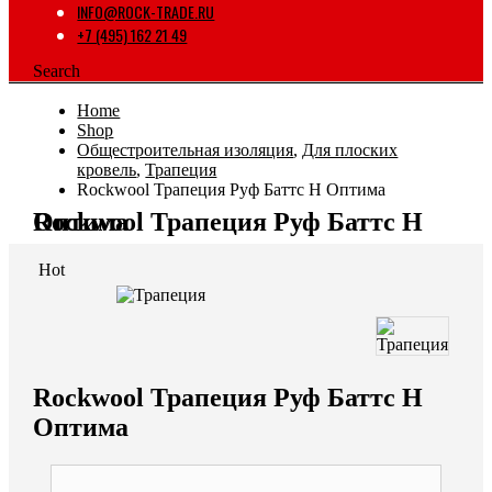
INFO@ROCK-TRADE.RU
+7 (495) 162 21 49
Search
Home
Shop
Общестроительная изоляция
,
Для плоских
кровель
,
Трапеция
Rockwool Трапеция Руф Баттс Н Оптима
Rockwool Трапеция Руф Баттс Н Оптима
Hot
Rockwool Трапеция Руф Баттс Н
Оптима