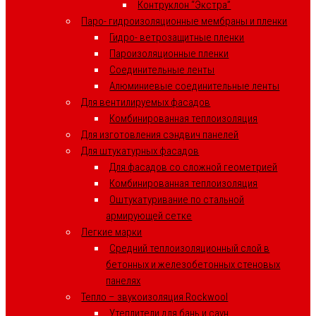
Контруклон “Экстра”
Паро- гидроизоляционные мембраны и пленки
Гидро- ветрозащитные пленки
Пароизоляционные пленки
Соединительные ленты
Алюминиевые соединительные ленты
Для вентилируемых фасадов
Комбинированная теплоизоляция
Для изготовления сэндвич панелей
Для штукатурных фасадов
Для фасадов со сложной геометрией
Комбинированная теплоизоляция
Оштукатуривание по стальной
армирующей сетке
Легкие марки
Средний теплоизоляционный слой в
бетонных и железобетонных стеновых
панелях
Тепло – звукоизоляция Rockwool
Утеплители для бань и саун