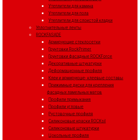
Утеплители для камина
Утеплители для пола
Утеплители для слоистой кладки
Уплотнительные ленты
ROCKFASADE
Армирующие стеклосетки
Грунтовки RockPrimer
Грунтовки фасадные ROCKForce
Декоративные штукатурки
Деформационные профиля
Клеи и армирующе- клеевые составы
Прижимные диски для крепления
фасадных ламельных матов
Профили примыкания
Профили угловые
Рустовочные профиля
Силиконовые краски ROCKsil
Силиконовые штукатурки
Цокольные профиля