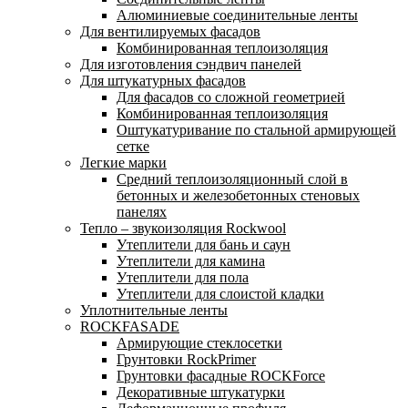
Алюминиевые соединительные ленты
Для вентилируемых фасадов
Комбинированная теплоизоляция
Для изготовления сэндвич панелей
Для штукатурных фасадов
Для фасадов со сложной геометрией
Комбинированная теплоизоляция
Оштукатуривание по стальной армирующей
сетке
Легкие марки
Средний теплоизоляционный слой в
бетонных и железобетонных стеновых
панелях
Тепло – звукоизоляция Rockwool
Утеплители для бань и саун
Утеплители для камина
Утеплители для пола
Утеплители для слоистой кладки
Уплотнительные ленты
ROCKFASADE
Армирующие стеклосетки
Грунтовки RockPrimer
Грунтовки фасадные ROCKForce
Декоративные штукатурки