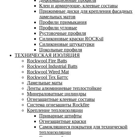
Деформационные профиля
Клеи и армирующе- клеевые составы
Прижимные диски для крепления фасадных
ламельных матов
Профили примыкания
Профили угловые
Рустовочные профиля
Силиконовые краски ROCKsil
Силиконовые штукатурки
Цокольные профиля
ТЕХНИЧЕСКАЯ ИЗОЛЯЦИЯ
Rockwool Fire Batts
Rockwool Industrial Batts
Rockwool Wired Mat
Rockwool Тех Баттс
Ламельные маты
Ленты алюминиевые теплостойкие
Минераловатные цилиндры
Огнезащитные клеевые составы
Система огнезащиты Rockfire
Крепление теплоизоляции
Приварные штифты
Огнезащитные краски
Самоклящиеся покрытия для технической
теплоизоляции