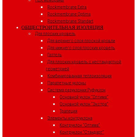
ПВХ мембраны
Rockmembrane Extra
Rockmembrane Optima
Rockmembrane Standart
ОБЩЕСТРОИТЕЛЬНАЯ ИЗОЛЯЦИЯ
Для плоских кровель
Для верхнего слоя плоской кровли
Для нижнего слоя плоских кровель
Галтель
Для плоских кровель с нестандартной
геометрией
Комбинированная теплоизоляция
Парапетные уклоны
Система разуклонки Руфуклон
Основной уклон “Оптима”
Основной уклон “Экстра”
Трапеция
Элементы контруклона
Контруклон “Оптима”
Контруклон “Стандарт”