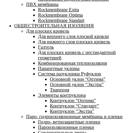
ПВХ мембраны
Rockmembrane Extra
Rockmembrane Optima
Rockmembrane Standart
ОБЩЕСТРОИТЕЛЬНАЯ ИЗОЛЯЦИЯ
Для плоских кровель
Для верхнего слоя плоской кровли
Для нижнего слоя плоских кровель
Галтель
Для плоских кровель с нестандартной
геометрией
Комбинированная теплоизоляция
Парапетные уклоны
Система разуклонки Руфуклон
Основной уклон “Оптима”
Основной уклон “Экстра”
Трапеция
Элементы контруклона
Контруклон “Оптима”
Контруклон “Стандарт”
Контруклон “Экстра”
Паро- гидроизоляционные мембраны и пленки
Гидро- ветрозащитные пленки
Пароизоляционные пленки
Соединительные ленты