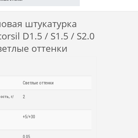
овая штукатурка
rsil D1.5 / S1.5 / S2.0
светлые оттенки
Светлые оттенки
ость, г/
2
+5/+30
0.05