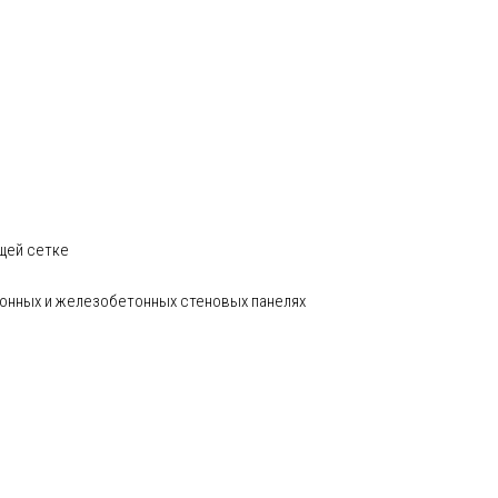
щей сетке
тонных и железобетонных стеновых панелях