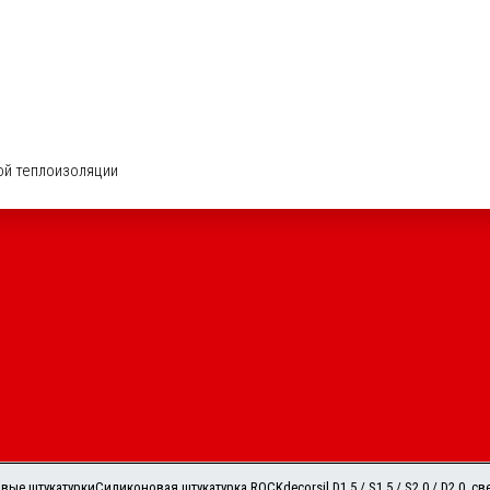
ой теплоизоляции
вые штукатурки
Силиконовая штукатурка ROCKdecorsil D1.5 / S1.5 / S2.0 / D2.0, с