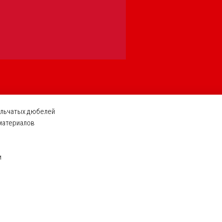
ельчатых дюбелей
 материалов
и