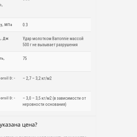
ю,
ну, МПа
0.3
ь, Дж
Удар молотком Barronnie массой
500 г не вызывает разрушения
ть,
75
rsil D: -
– 2,7 – 3,2 кг/м2
rsil D: -
– 3,0 – 3,5 кг/м2 (в зависимости от
неровности основания)
указана цена?