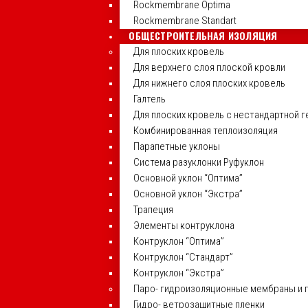
Rockmembrane Optima
Rockmembrane Standart
ОБЩЕСТРОИТЕЛЬНАЯ ИЗОЛЯЦИЯ
Для плоских кровель
Для верхнего слоя плоской кровли
Для нижнего слоя плоских кровель
Галтель
Для плоских кровель с нестандартной 
Комбинированная теплоизоляция
Парапетные уклоны
Система разуклонки Руфуклон
Основной уклон “Оптима”
Основной уклон “Экстра”
Трапеция
Элементы контруклона
Контруклон “Оптима”
Контруклон “Стандарт”
Контруклон “Экстра”
Паро- гидроизоляционные мембраны и 
Гидро- ветрозащитные пленки