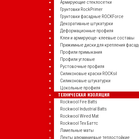
Армирующие стеклосетки
Грунтовки RockPrimer
Грунтовки фасадные ROCKForce
Декоративные штукатурки
Деформационные профиля
Клеи и армирующе- клеевые составы
Прижимные диски для крепления фасад
Профили примыкания
Профили угловые
Рустовочные профиля
Силиконовые краски ROCKsil
Силиконовые штукатурки
Цокольные профиля
ТЕХНИЧЕСКАЯ ИЗОЛЯЦИЯ
Rockwool Fire Batts
Rockwool Industrial Batts
Rockwool Wired Mat
Rockwool Тех Баттс
Ламельные маты
Ленты алюминиевые теплостойкие