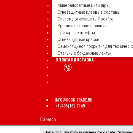
Минераловатные цилиндры
Огнезащитные клеевые составы
Система огнезащиты Rockfire
Крепление теплоизоляции
Приварные штифты
Огнезащитные краски
Самоклящиеся покрытия для техническ
Стальные бандажные ленты
ОПЛАТА&ДОСТАВКА
INFO@ROCK-TRADE.RU
+7 (495) 162 21 49
Search
Home
Shop
Штукатурная система Rockfacade
,
Силиконо