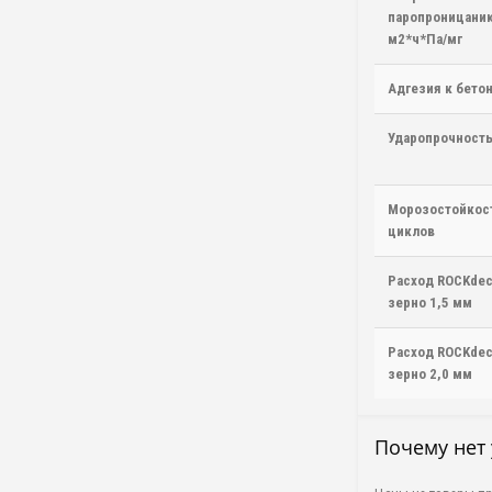
паропроницани
м2*ч*Па/мг
Адгезия к бето
Ударопрочност
Морозостойкос
циклов
Расход ROCKdeco
зерно 1,5 мм
Расход ROCKdeco
зерно 2,0 мм
Почему нет 