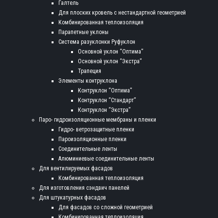
Галтель
Для плоских кровель с нестандартной геометрией
Комбинированная теплоизоляция
Парапетные уклоны
Система разуклонки Руфуклон
Основной уклон “Оптима”
Основной уклон “Экстра”
Трапеция
Элементы контруклона
Контруклон “Оптима”
Контруклон “Стандарт”
Контруклон “Экстра”
Паро- гидроизоляционные мембраны и пленки
Гидро- ветрозащитные пленки
Пароизоляционные пленки
Соединительные ленты
Алюминиевые соединительные ленты
Для вентилируемых фасадов
Комбинированная теплоизоляция
Для изготовления сэндвич панелей
Для штукатурных фасадов
Для фасадов со сложной геометрией
Комбинированная теплоизоляция