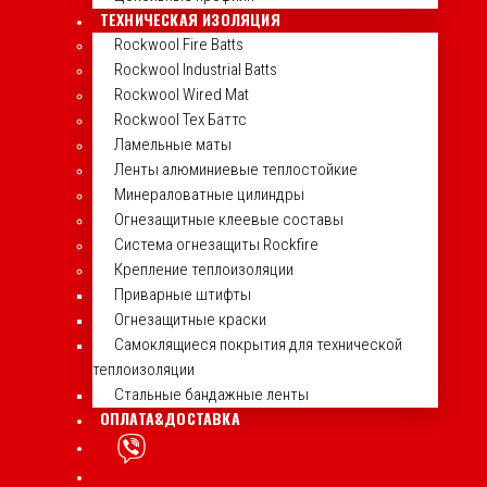
ТЕХНИЧЕСКАЯ ИЗОЛЯЦИЯ
Rockwool Fire Batts
Rockwool Industrial Batts
Rockwool Wired Mat
Rockwool Тех Баттс
Ламельные маты
Ленты алюминиевые теплостойкие
Минераловатные цилиндры
Огнезащитные клеевые составы
Система огнезащиты Rockfire
Крепление теплоизоляции
Приварные штифты
Огнезащитные краски
Самоклящиеся покрытия для технической
теплоизоляции
Стальные бандажные ленты
ОПЛАТА&ДОСТАВКА