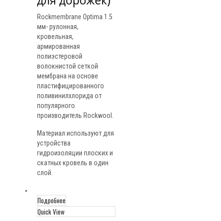
для дорожек)
Rockmembrane Optima 1.5
мм- рулонная,
кровельная,
армированная
полиэстеровой
волокнистой сеткой
мембрана на основе
пластифицированного
поливинилхлорида от
популярного
производитель Rockwool.
Материал используют для
устройства
гидроизоляции плоских и
скатных кровель в один
слой.
Подробнее
Quick View