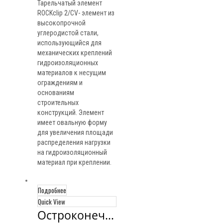
Тарельчатый элемент
ROCKclip 2/CV- элемент из
высокопрочной
углеродистой стали,
использующийся для
механических креплений
гидроизоляционных
материалов к несущим
ограждениям и
основаниям
строительных
конструкций. Элемент
имеет овальную форму
для увеличения площади
распределения нагрузки
на гидроизоляционный
материал при креплении.
Подробнее
Quick View
Остроконечный 