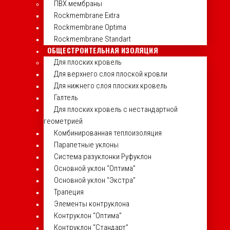
ПВХ мембраны
Rockmembrane Extra
Rockmembrane Optima
Rockmembrane Standart
ОБЩЕСТРОИТЕЛЬНАЯ ИЗОЛЯЦИЯ
Для плоских кровель
Для верхнего слоя плоской кровли
Для нижнего слоя плоских кровель
Галтель
Для плоских кровель с нестандартной
геометрией
Комбинированная теплоизоляция
Парапетные уклоны
Система разуклонки Руфуклон
Основной уклон “Оптима”
Основной уклон “Экстра”
Трапеция
Элементы контруклона
Контруклон “Оптима”
Контруклон “Стандарт”