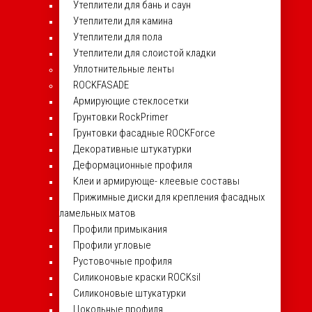
Утеплители для бань и саун
Утеплители для камина
Утеплители для пола
Утеплители для слоистой кладки
Уплотнительные ленты
ROCKFASADE
Армирующие стеклосетки
Грунтовки RockPrimer
Грунтовки фасадные ROCKForce
Декоративные штукатурки
Деформационные профиля
Клеи и армирующе- клеевые составы
Прижимные диски для крепления фасадных
ламельных матов
Профили примыкания
Профили угловые
Рустовочные профиля
Силиконовые краски ROCKsil
Силиконовые штукатурки
Цокольные профиля