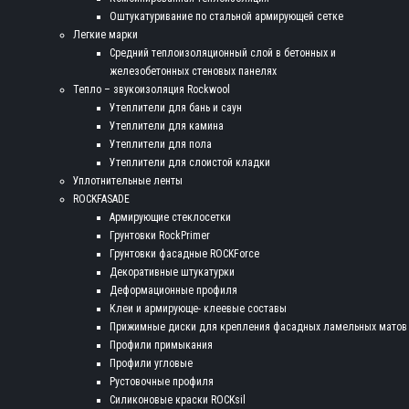
Оштукатуривание по стальной армирующей сетке
Легкие марки
Средний теплоизоляционный слой в бетонных и
железобетонных стеновых панелях
Тепло – звукоизоляция Rockwool
Утеплители для бань и саун
Утеплители для камина
Утеплители для пола
Утеплители для слоистой кладки
Уплотнительные ленты
ROCKFASADE
Армирующие стеклосетки
Грунтовки RockPrimer
Грунтовки фасадные ROCKForce
Декоративные штукатурки
Деформационные профиля
Клеи и армирующе- клеевые составы
Прижимные диски для крепления фасадных ламельных матов
Профили примыкания
Профили угловые
Рустовочные профиля
Силиконовые краски ROCKsil