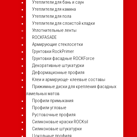
Утеплители для бань и саун
Утеплители для камина
Утеплители для пола
Утеплители для слоистой кладки
Уплотнительные ленты
ROCKFASADE
Армирующие стеклосетки
Грунтовки RockPrimer
Грунтовки фасадные ROCKForce
Декоративные штукатурки
Деформационные профиля
Клеи и армирующе- клеевые составы
Прижимные диски для крепления фасадных
ламельных матов
Профили примыкания
Профили угловые
Рустовочные профиля
Силиконовые краски ROCKsil
Силиконовые штукатурки
Цокольные профиля