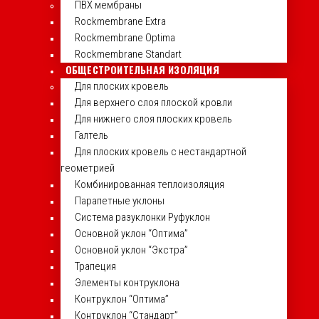
ПВХ мембраны
Rockmembrane Extra
Rockmembrane Optima
Rockmembrane Standart
ОБЩЕСТРОИТЕЛЬНАЯ ИЗОЛЯЦИЯ
Для плоских кровель
Для верхнего слоя плоской кровли
Для нижнего слоя плоских кровель
Галтель
Для плоских кровель с нестандартной
геометрией
Комбинированная теплоизоляция
Парапетные уклоны
Система разуклонки Руфуклон
Основной уклон “Оптима”
Основной уклон “Экстра”
Трапеция
Элементы контруклона
Контруклон “Оптима”
Контруклон “Стандарт”