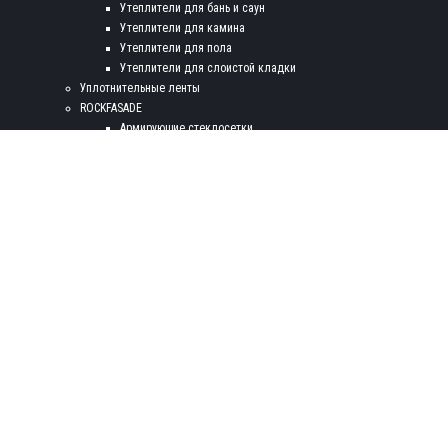
Утеплители для бань и саун
Утеплители для камина
Утеплители для пола
Утеплители для слоистой кладки
Уплотнительные ленты
ROCKFASADE
Армирующие стеклосетки
Грунтовки RockPrimer
Грунтовки фасадные ROCKForce
Декоративные штукатурки
Деформационные профиля
Клеи и армирующе- клеевые составы
Прижимные диски для крепления фасадных ламельных матов
Профили примыкания
Профили угловые
Рустовочные профиля
Силиконовые краски ROCKsil
Силиконовые штукатурки
Цокольные профиля
ТЕХНИЧЕСКАЯ ИЗОЛЯЦИЯ
Rockwool Fire Batts
Rockwool Industrial Batts