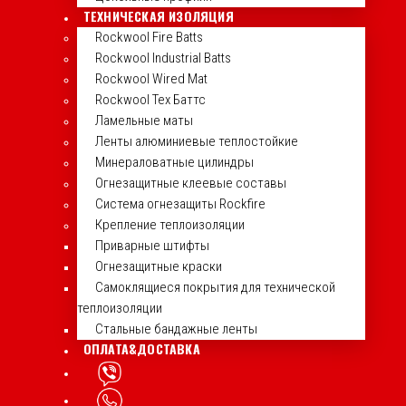
ТЕХНИЧЕСКАЯ ИЗОЛЯЦИЯ
Rockwool Fire Batts
Rockwool Industrial Batts
Rockwool Wired Mat
Rockwool Тех Баттс
Ламельные маты
Ленты алюминиевые теплостойкие
Минераловатные цилиндры
Огнезащитные клеевые составы
Система огнезащиты Rockfire
Крепление теплоизоляции
Приварные штифты
Огнезащитные краски
Самоклящиеся покрытия для технической
теплоизоляции
Стальные бандажные ленты
ОПЛАТА&ДОСТАВКА