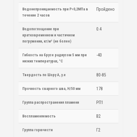
Пройдено
Водонепроницаемость при Р=0,2МПа в
течение 2 часов
0.4
Водопоглощение при
кратковременном и частичном
погружении, кг/м² (не более)
-40
Гибкость на брусе радиусом 5 мм при
низких температурах, °С
80-85
Твердость по Шору А, у.е
178
Прочность сварного шва, Н/50 мм
РП1
Группа распространения пламени
В2
Воспламеняемость
Г2
Группа горючести