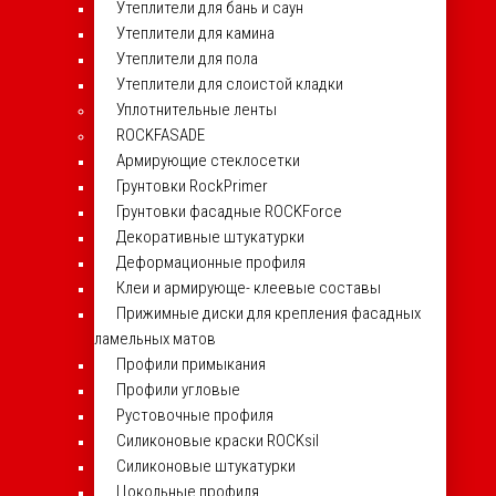
Утеплители для бань и саун
Утеплители для камина
Утеплители для пола
Утеплители для слоистой кладки
Уплотнительные ленты
ROCKFASADE
Армирующие стеклосетки
Грунтовки RockPrimer
Грунтовки фасадные ROCKForce
Декоративные штукатурки
Деформационные профиля
Клеи и армирующе- клеевые составы
Прижимные диски для крепления фасадных
ламельных матов
Профили примыкания
Профили угловые
Рустовочные профиля
Силиконовые краски ROCKsil
Силиконовые штукатурки
Цокольные профиля