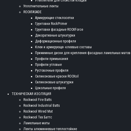
Утеплители для слоистой кладки
Уплотнительные ленты
ROCKFASADE
Армирующие стеклосетки
Грунтовки RockPrimer
Грунтовки фасадные ROCKForce
Декоративные штукатурки
Деформационные профиля
Клеи и армирующе- клеевые составы
Прижимные диски для крепления фасадных ламельных матов
Профили примыкания
Профили угловые
Рустовочные профиля
Силиконовые краски ROCKsil
Силиконовые штукатурки
Цокольные профиля
ТЕХНИЧЕСКАЯ ИЗОЛЯЦИЯ
Rockwool Fire Batts
Rockwool Industrial Batts
Rockwool Wired Mat
Rockwool Тех Баттс
Ламельные маты
Ленты алюминиевые теплостойкие