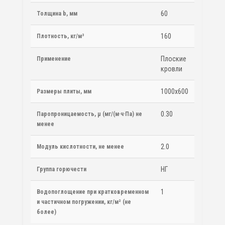
60
Толщина b, мм
160
Плотность, кг/м³
Плоские
Применение
кровли
1000х600
Размеры плиты, мм
0.30
Паропроницаемость, μ (мг/(м·ч·Па) не
менее
2.0
Модуль кислотности, не менее
НГ
Группа горючести
1
Водопоглощение при кратковременном
и частичном погружении, кг/м² (не
более)