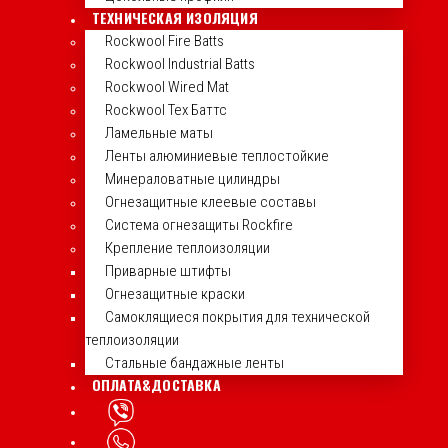
ТЕХНИЧЕСКАЯ ИЗОЛЯЦИЯ
Rockwool Fire Batts
Rockwool Industrial Batts
Rockwool Wired Mat
Rockwool Тех Баттс
Ламельные маты
Ленты алюминиевые теплостойкие
Минераловатные цилиндры
Огнезащитные клеевые составы
Система огнезащиты Rockfire
Крепление теплоизоляции
Приварные штифты
Огнезащитные краски
Самоклящиеся покрытия для технической
теплоизоляции
Стальные бандажные ленты
ОПЛАТА&ДОСТАВКА