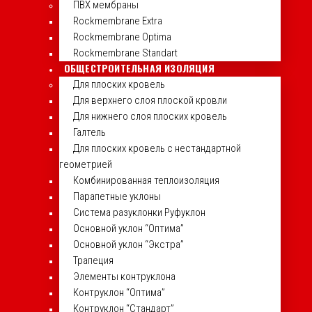
ПВХ мембраны
Rockmembrane Extra
Rockmembrane Optima
Rockmembrane Standart
ОБЩЕСТРОИТЕЛЬНАЯ ИЗОЛЯЦИЯ
Для плоских кровель
Для верхнего слоя плоской кровли
Для нижнего слоя плоских кровель
Галтель
Для плоских кровель с нестандартной
геометрией
Комбинированная теплоизоляция
Парапетные уклоны
Система разуклонки Руфуклон
Основной уклон “Оптима”
Основной уклон “Экстра”
Трапеция
Элементы контруклона
Контруклон “Оптима”
Контруклон “Стандарт”