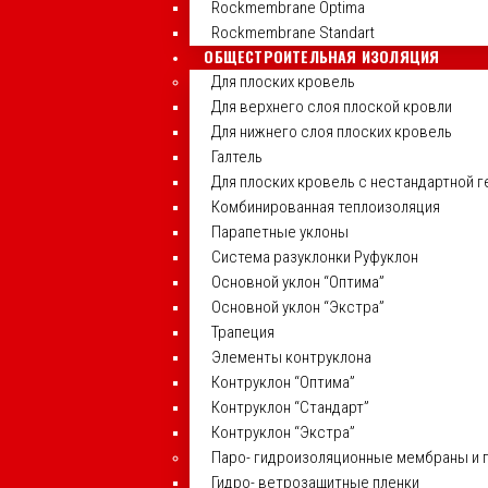
Rockmembrane Optima
Rockmembrane Standart
ОБЩЕСТРОИТЕЛЬНАЯ ИЗОЛЯЦИЯ
Для плоских кровель
Для верхнего слоя плоской кровли
Для нижнего слоя плоских кровель
Галтель
Для плоских кровель с нестандартной 
Комбинированная теплоизоляция
Парапетные уклоны
Система разуклонки Руфуклон
Основной уклон “Оптима”
Основной уклон “Экстра”
Трапеция
Элементы контруклона
Контруклон “Оптима”
Контруклон “Стандарт”
Контруклон “Экстра”
Паро- гидроизоляционные мембраны и 
Гидро- ветрозащитные пленки