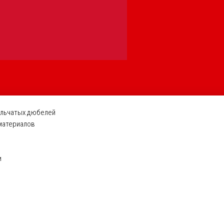
ельчатых дюбелей
 материалов
и