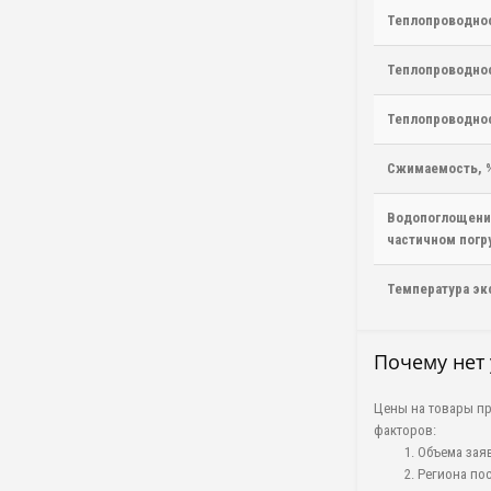
Теплопроводнос
Теплопроводнос
Теплопроводнос
Сжимаемость, %
Водопоглощени
частичном погру
Температура эк
Почему нет 
Цены на товары пр
факторов:
Объема зая
Региона пос