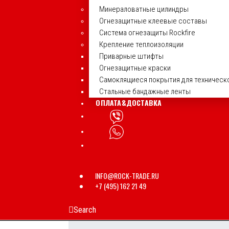
Минераловатные цилиндры
Огнезащитные клеевые составы
Система огнезащиты Rockfire
Крепление теплоизоляции
Приварные штифты
Огнезащитные краски
Самоклящиеся покрытия для техническ
Стальные бандажные ленты
ОПЛАТА&ДОСТАВКА
INFO@ROCK-TRADE.RU
+7 (495) 162 21 49
Search