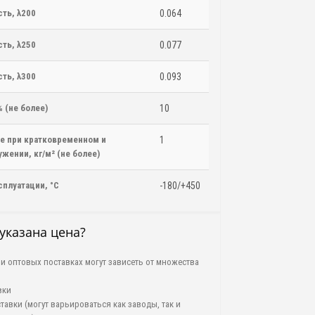
ть, λ200
0.064
ть, λ250
0.077
ть, λ300
0.093
 (не более)
10
е при кратковременном и
1
жении, кг/м² (не более)
сплуатации, °C
-180/+450
указана цена?
и оптовых поставках могут зависеть от множества
вки
тавки (могут варьироваться как заводы, так и