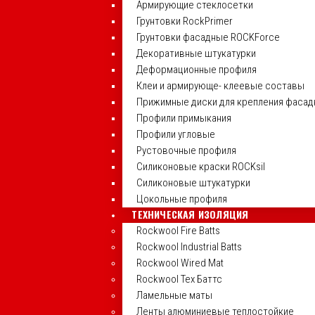
Армирующие стеклосетки
Грунтовки RockPrimer
Грунтовки фасадные ROCKForce
Декоративные штукатурки
Деформационные профиля
Клеи и армирующе- клеевые составы
Прижимные диски для крепления фасад
Профили примыкания
Профили угловые
Рустовочные профиля
Силиконовые краски ROCKsil
Силиконовые штукатурки
Цокольные профиля
ТЕХНИЧЕСКАЯ ИЗОЛЯЦИЯ
Rockwool Fire Batts
Rockwool Industrial Batts
Rockwool Wired Mat
Rockwool Тех Баттс
Ламельные маты
Ленты алюминиевые теплостойкие