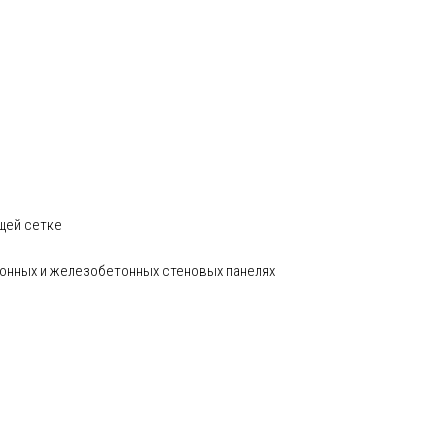
щей сетке
тонных и железобетонных стеновых панелях