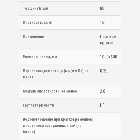
80
Толщина b, мм
160
Плотность, кг/м³
Плоские
Применение
кровли
1000х600
Размеры плиты, мм
0.30
Паропроницаемость, μ (мг/(м·ч·Па) не
менее
2.0
Модуль кислотности, не менее
НГ
Группа горючести
1
Водопоглощение при кратковременном
и частичном погружении, кг/м² (не
более)