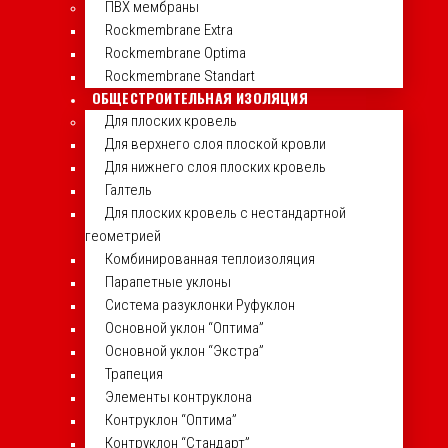
ПВХ мембраны
Rockmembrane Extra
Rockmembrane Optima
Rockmembrane Standart
ОБЩЕСТРОИТЕЛЬНАЯ ИЗОЛЯЦИЯ
Для плоских кровель
Для верхнего слоя плоской кровли
Для нижнего слоя плоских кровель
Галтель
Для плоских кровель с нестандартной
геометрией
Комбинированная теплоизоляция
Парапетные уклоны
Система разуклонки Руфуклон
Основной уклон “Оптима”
Основной уклон “Экстра”
Трапеция
Элементы контруклона
Контруклон “Оптима”
Контруклон “Стандарт”