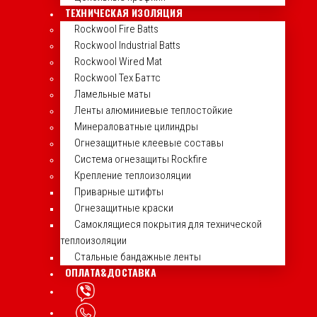
ТЕХНИЧЕСКАЯ ИЗОЛЯЦИЯ
Rockwool Fire Batts
Rockwool Industrial Batts
Rockwool Wired Mat
Rockwool Тех Баттс
Ламельные маты
Ленты алюминиевые теплостойкие
Минераловатные цилиндры
Огнезащитные клеевые составы
Система огнезащиты Rockfire
Крепление теплоизоляции
Приварные штифты
Огнезащитные краски
Самоклящиеся покрытия для технической
теплоизоляции
Стальные бандажные ленты
ОПЛАТА&ДОСТАВКА