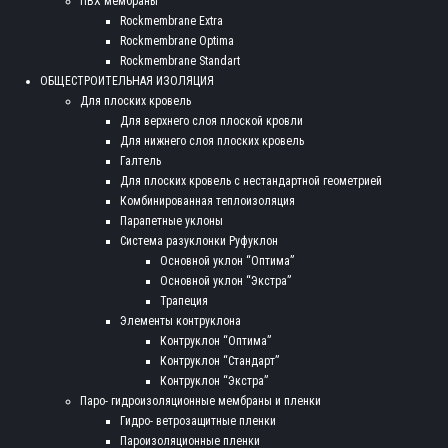
ПВХ мембраны
Rockmembrane Extra
Rockmembrane Optima
Rockmembrane Standart
ОБЩЕСТРОИТЕЛЬНАЯ ИЗОЛЯЦИЯ
Для плоских кровель
Для верхнего слоя плоской кровли
Для нижнего слоя плоских кровель
Галтель
Для плоских кровель с нестандартной геометрией
Комбинированная теплоизоляция
Парапетные уклоны
Система разуклонки Руфуклон
Основной уклон “Оптима”
Основной уклон “Экстра”
Трапеция
Элементы контруклона
Контруклон “Оптима”
Контруклон “Стандарт”
Контруклон “Экстра”
Паро- гидроизоляционные мембраны и пленки
Гидро- ветрозащитные пленки
Пароизоляционные пленки