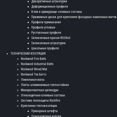
Декоративные штукатурки
Деформационные профиля
Клеи и армирующе- клеевые составы
Прижимные диски для крепления фасадных ламельных матов
Профили примыкания
Профили угловые
Рустовочные профиля
Силиконовые краски ROCKsil
Силиконовые штукатурки
Цокольные профиля
ТЕХНИЧЕСКАЯ ИЗОЛЯЦИЯ
Rockwool Fire Batts
Rockwool Industrial Batts
Rockwool Wired Mat
Rockwool Тех Баттс
Ламельные маты
Ленты алюминиевые теплостойкие
Минераловатные цилиндры
Огнезащитные клеевые составы
Система огнезащиты Rockfire
Крепление теплоизоляции
Приварные штифты
Огнезащитные краски