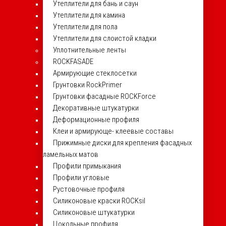
Утеплители для бань и саун
Утеплители для камина
Утеплители для пола
Утеплители для слоистой кладки
Уплотнительные ленты
ROCKFASADE
Армирующие стеклосетки
Грунтовки RockPrimer
Грунтовки фасадные ROCKForce
Декоративные штукатурки
Деформационные профиля
Клеи и армирующе- клеевые составы
Прижимные диски для крепления фасадных
ламельных матов
Профили примыкания
Профили угловые
Рустовочные профиля
Силиконовые краски ROCKsil
Силиконовые штукатурки
Цокольные профиля