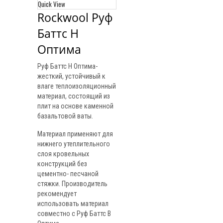
Quick View
Rockwool Руф 
Баттс Н 
Оптима
Руф Баттс Н Оптима-
жесткий, устойчивый к
влаге теплоизоляционный
материал, состоящий из
плит на основе каменной
базальтовой ваты.
Материал применяют для
нижнего утеплительного
слоя кровельных
конструкций без
цементно- песчаной
стяжки. Производитель
рекомендует
использовать материал
совместно с Руф Баттс В