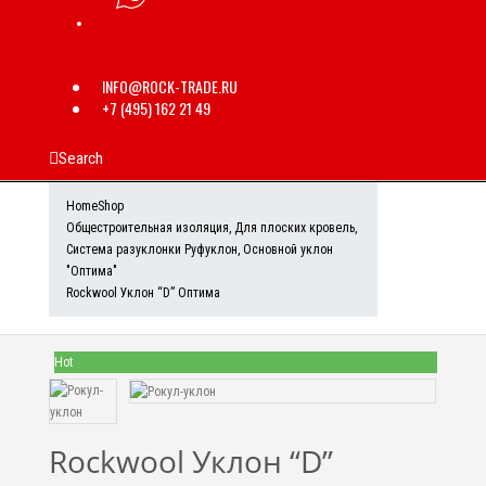
INFO@ROCK-TRADE.RU
+7 (495) 162 21 49
Search
Home
Shop
Общестроительная изоляция
,
Для плоских кровель
,
Система разуклонки Руфуклон
,
Основной уклон
"Оптима"
Rockwool Уклон “D” Оптима
Hot
Rockwool Уклон “D”