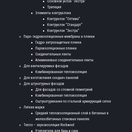
Основной уклон “Экстра”
Трапеция
Элементы контруклона
Контруклон “Оптима”
Контруклон “Стандарт”
Контруклон “Экстра”
Паро- гидроизоляционные мембраны и пленки
Гидро- ветрозащитные пленки
Пароизоляционные пленки
Соединительные ленты
Алюминиевые соединительные ленты
Для вентилируемых фасадов
Комбинированная теплоизоляция
Для изготовления сэндвич панелей
Для штукатурных фасадов
Для фасадов со сложной геометрией
Комбинированная теплоизоляция
Оштукатуривание по стальной армирующей сетке
Легкие марки
Средний теплоизоляционный слой в бетонных и
железобетонных стеновых панелях
Тепло – звукоизоляция Rockwool
Утеплители для бань и саун