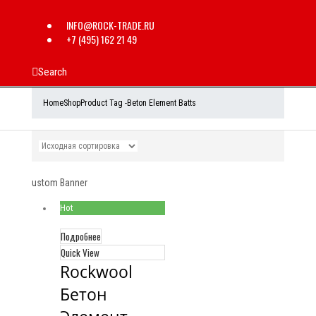
INFO@ROCK-TRADE.RU
+7 (495) 162 21 49
Search
Home
Shop
Product Tag -
Beton Element Batts
ustom Banner
Hot
Подробнее
Quick View
Rockwool 
Бетон 