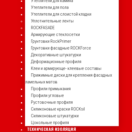
Утеплители для камина
Утеплители для пола
Утеплители для слоистой кладки
Уплотнительные ленты
ROCKFASADE
Армирующие стеклосетки
Грунтовки RockPrimer
Грунтовки фасадные ROCKForce
Декоративные штукатурки
Деформационные профиля
Клеи и армирующе- клеевые составы
Прижимные диски для крепления фасадных
ламельных матов
Профили примыкания
Профили угловые
Рустовочные профиля
Силиконовые краски ROCKsil
Силиконовые штукатурки
Цокольные профиля
ТЕХНИЧЕСКАЯ ИЗОЛЯЦИЯ