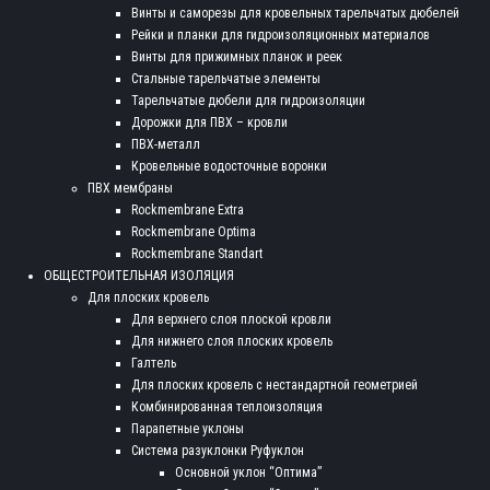
Винты и саморезы для кровельных тарельчатых дюбелей
Рейки и планки для гидроизоляционных материалов
Винты для прижимных планок и реек
Стальные тарельчатые элементы
Тарельчатые дюбели для гидроизоляции
Дорожки для ПВХ – кровли
ПВХ-металл
Кровельные водосточные воронки
ПВХ мембраны
Rockmembrane Extra
Rockmembrane Optima
Rockmembrane Standart
ОБЩЕСТРОИТЕЛЬНАЯ ИЗОЛЯЦИЯ
Для плоских кровель
Для верхнего слоя плоской кровли
Для нижнего слоя плоских кровель
Галтель
Для плоских кровель с нестандартной геометрией
Комбинированная теплоизоляция
Парапетные уклоны
Система разуклонки Руфуклон
Основной уклон “Оптима”