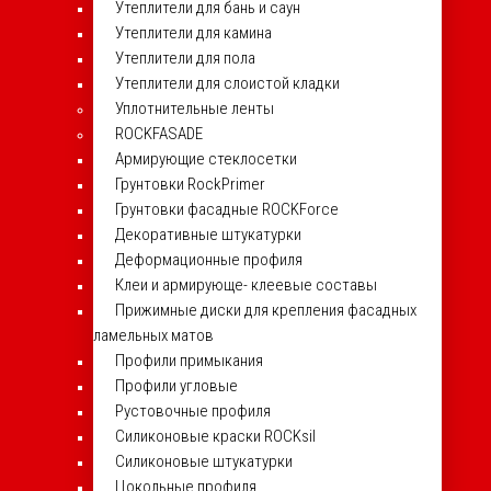
Утеплители для бань и саун
Утеплители для камина
Утеплители для пола
Утеплители для слоистой кладки
Уплотнительные ленты
ROCKFASADE
Армирующие стеклосетки
Грунтовки RockPrimer
Грунтовки фасадные ROCKForce
Декоративные штукатурки
Деформационные профиля
Клеи и армирующе- клеевые составы
Прижимные диски для крепления фасадных
ламельных матов
Профили примыкания
Профили угловые
Рустовочные профиля
Силиконовые краски ROCKsil
Силиконовые штукатурки
Цокольные профиля