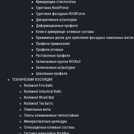
Армирующие стеклосетки
Грунтовки RockPrimer
Грунтовки фасадные ROCKForce
Декоративные штукатурки
Деформационные профиля
Клеи и армирующе- клеевые составы
Прижимные диски для крепления фасадных ламельных матов
Профили примыкания
Профили угловые
Рустовочные профиля
Силиконовые краски ROCKsil
Силиконовые штукатурки
Цокольные профиля
ТЕХНИЧЕСКАЯ ИЗОЛЯЦИЯ
Rockwool Fire Batts
Rockwool Industrial Batts
Rockwool Wired Mat
Rockwool Тех Баттс
Ламельные маты
Ленты алюминиевые теплостойкие
Минераловатные цилиндры
Огнезащитные клеевые составы
Система огнезащиты Rockfire