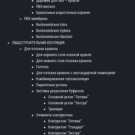
Дорожки для ПВХ – кровли
ПВХ-металл
Кровельные водосточные воронки
ПВХ мембраны
Rockmembrane Extra
Rockmembrane Optima
Rockmembrane Standart
ОБЩЕСТРОИТЕЛЬНАЯ ИЗОЛЯЦИЯ
Для плоских кровель
Для верхнего слоя плоской кровли
Для нижнего слоя плоских кровель
Галтель
Для плоских кровель с нестандартной геометрией
Комбинированная теплоизоляция
Парапетные уклоны
Система разуклонки Руфуклон
Основной уклон “Оптима”
Основной уклон “Экстра”
Трапеция
Элементы контруклона
Контруклон “Оптима”
Контруклон “Стандарт”
Контруклон “Экстра”