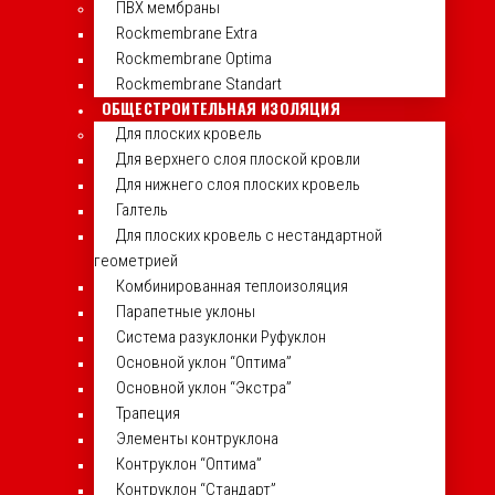
ПВХ мембраны
Rockmembrane Extra
Rockmembrane Optima
Rockmembrane Standart
ОБЩЕСТРОИТЕЛЬНАЯ ИЗОЛЯЦИЯ
Для плоских кровель
Для верхнего слоя плоской кровли
Для нижнего слоя плоских кровель
Галтель
Для плоских кровель с нестандартной
геометрией
Комбинированная теплоизоляция
Парапетные уклоны
Система разуклонки Руфуклон
Основной уклон “Оптима”
Основной уклон “Экстра”
Трапеция
Элементы контруклона
Контруклон “Оптима”
Контруклон “Стандарт”