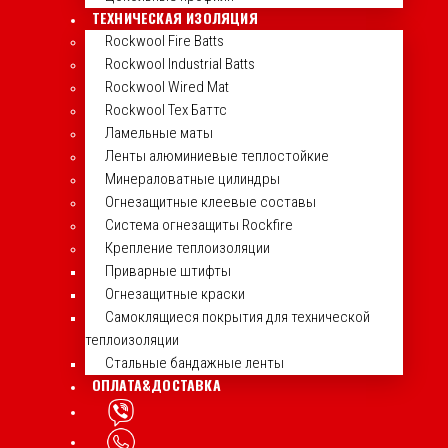
ТЕХНИЧЕСКАЯ ИЗОЛЯЦИЯ
Rockwool Fire Batts
Rockwool Industrial Batts
Rockwool Wired Mat
Rockwool Тех Баттс
Ламельные маты
Ленты алюминиевые теплостойкие
Минераловатные цилиндры
Огнезащитные клеевые составы
Система огнезащиты Rockfire
Крепление теплоизоляции
Приварные штифты
Огнезащитные краски
Самоклящиеся покрытия для технической
теплоизоляции
Стальные бандажные ленты
ОПЛАТА&ДОСТАВКА