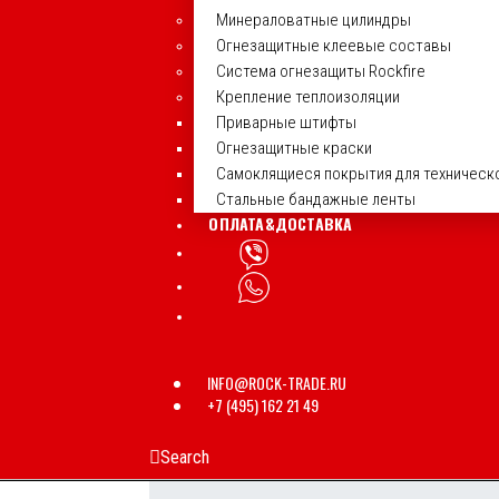
Минераловатные цилиндры
Огнезащитные клеевые составы
Система огнезащиты Rockfire
Крепление теплоизоляции
Приварные штифты
Огнезащитные краски
Самоклящиеся покрытия для техническ
Стальные бандажные ленты
ОПЛАТА&ДОСТАВКА
INFO@ROCK-TRADE.RU
+7 (495) 162 21 49
Search