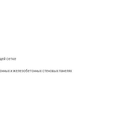
щей сетке
тонных и железобетонных стеновых панелях