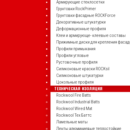
Армирующие стеклосетки
Грунтовки RockPrimer
Грунтовки фасадные ROCKForce
Декоративные штукатурки
Деформационные профиля
Клеи и армирующе- клеевые составы
Прижимные диски для крепления фасад
Профили примыкания
Профили угловые
Рустовочные профиля
Силиконовые краски ROCKsil
Силиконовые штукатурки
Цокольные профиля
ТЕХНИЧЕСКАЯ ИЗОЛЯЦИЯ
Rockwool Fire Batts
Rockwool Industrial Batts
Rockwool Wired Mat
Rockwool Тех Баттс
Ламельные маты
Ленты алюминиевые теплостойкие