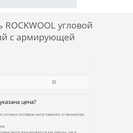
ь ROCKWOOL угловой
ый с армирующей
25
указана цена?
и оптовых поставках могут зависеть от множества
вки
тавки (могут варьироваться как заводы, так и