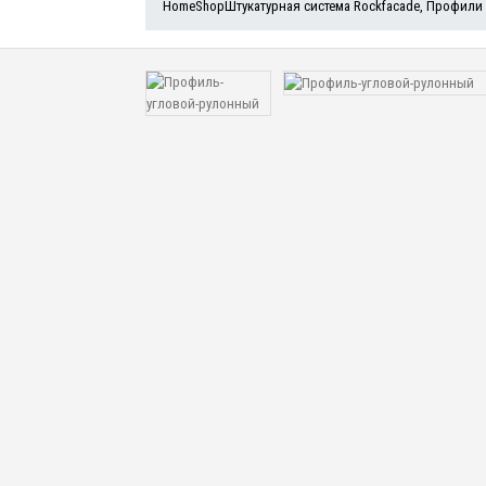
Home
Shop
Штукатурная система Rockfacade
,
Профили 