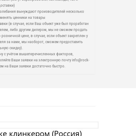
доставки)
олебания вынуждают производителей несколько
зменять ценники на товары
авки (в случае, если Ваш объект уже был проработан
елем, либо другим дилером, мы не сможем продать
 розничной цене, в случае, если объект закреплен у
еля за нами, мы наоборот, сможем предоставить
ьную скидку).
ну с учётом вышеперечисленных факторов,
вляйте Ваши заявки на электронную почту info@rock-
аем на Ваши заявки достаточно быстро.
ке клинкером (Россия)