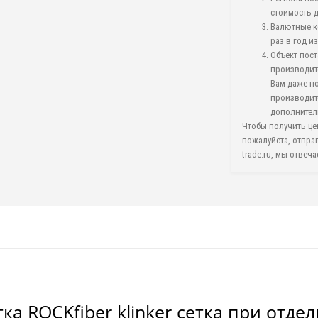
стоимость 
Валютные к
раз в год и
Объект пост
производит
Вам даже по
производит
дополнител
Чтобы получить це
пожалуйста, отпра
trade.ru, мы отвеч
а ROCKfiber klinker сетка при отдел