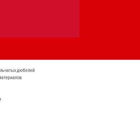
ельчатых дюбелей
 материалов
и