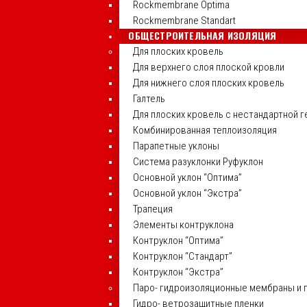
Rockmembrane Optima
Rockmembrane Standart
ОБЩЕСТРОИТЕЛЬНАЯ ИЗОЛЯЦИЯ
Для плоских кровель
Для верхнего слоя плоской кровли
Для нижнего слоя плоских кровель
Галтель
Для плоских кровель с нестандартной 
Комбинированная теплоизоляция
Парапетные уклоны
Система разуклонки Руфуклон
Основной уклон “Оптима”
Основной уклон “Экстра”
Трапеция
Элементы контруклона
Контруклон “Оптима”
Контруклон “Стандарт”
Контруклон “Экстра”
Паро- гидроизоляционные мембраны и 
Гидро- ветрозащитные пленки