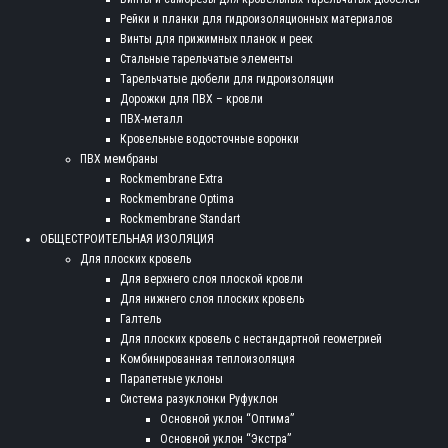
Рейки и планки для гидроизоляционных материалов
Винты для прижимных планок и реек
Стальные тарельчатые элементы
Тарельчатые дюбели для гидроизоляции
Дорожки для ПВХ – кровли
ПВХ-металл
Кровельные водосточные воронки
ПВХ мембраны
Rockmembrane Extra
Rockmembrane Optima
Rockmembrane Standart
ОБЩЕСТРОИТЕЛЬНАЯ ИЗОЛЯЦИЯ
Для плоских кровель
Для верхнего слоя плоской кровли
Для нижнего слоя плоских кровель
Галтель
Для плоских кровель с нестандартной геометрией
Комбинированная теплоизоляция
Парапетные уклоны
Система разуклонки Руфуклон
Основной уклон “Оптима”
Основной уклон “Экстра”