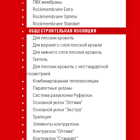
ПВХ мембраны
Rockmembrane Extra
Rockmembrane Optima
Rockmembrane Standart
ОБЩЕСТРОИТЕЛЬНАЯ ИЗОЛЯЦИЯ
Для плоских кровель
Для верхнего слоя плоской кровли
Для нижнего слоя плоских кровель
Галтель
Для плоских кровель с нестандартной
геометрией
Комбинированная теплоизоляция
Парапетные уклоны
Система разуклонки Руфуклон
Основной уклон “Оптима”
Основной уклон “Экстра”
Трапеция
Элементы контруклона
Контруклон “Оптима”
Контруклон “Стандарт”