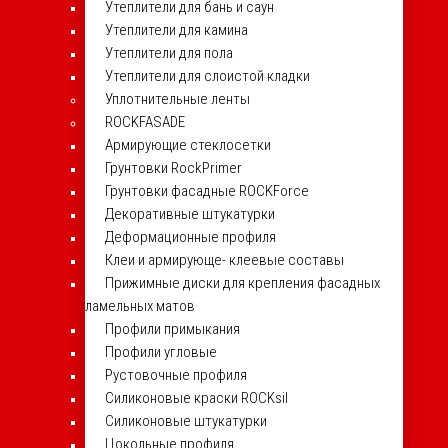
Утеплители для бань и саун
Утеплители для камина
Утеплители для пола
Утеплители для слоистой кладки
Уплотнительные ленты
ROCKFASADE
Армирующие стеклосетки
Грунтовки RockPrimer
Грунтовки фасадные ROCKForce
Декоративные штукатурки
Деформационные профиля
Клеи и армирующе- клеевые составы
Прижимные диски для крепления фасадных
ламельных матов
Профили примыкания
Профили угловые
Рустовочные профиля
Силиконовые краски ROCKsil
Силиконовые штукатурки
Цокольные профиля