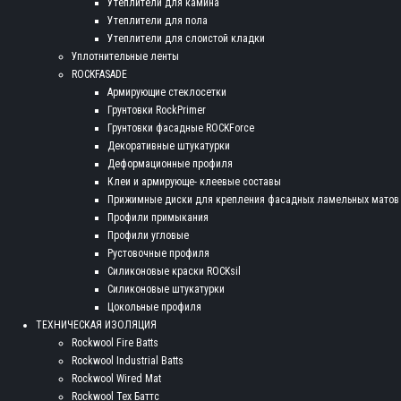
Утеплители для камина
Утеплители для пола
Утеплители для слоистой кладки
Уплотнительные ленты
ROCKFASADE
Армирующие стеклосетки
Грунтовки RockPrimer
Грунтовки фасадные ROCKForce
Декоративные штукатурки
Деформационные профиля
Клеи и армирующе- клеевые составы
Прижимные диски для крепления фасадных ламельных матов
Профили примыкания
Профили угловые
Рустовочные профиля
Силиконовые краски ROCKsil
Силиконовые штукатурки
Цокольные профиля
ТЕХНИЧЕСКАЯ ИЗОЛЯЦИЯ
Rockwool Fire Batts
Rockwool Industrial Batts
Rockwool Wired Mat
Rockwool Тех Баттс