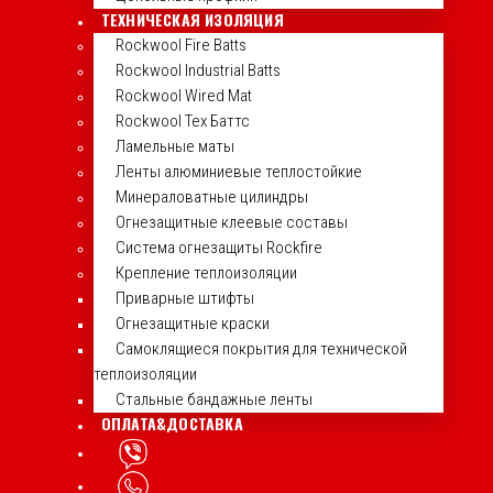
ТЕХНИЧЕСКАЯ ИЗОЛЯЦИЯ
Rockwool Fire Batts
Rockwool Industrial Batts
Rockwool Wired Mat
Rockwool Тех Баттс
Ламельные маты
Ленты алюминиевые теплостойкие
Минераловатные цилиндры
Огнезащитные клеевые составы
Система огнезащиты Rockfire
Крепление теплоизоляции
Приварные штифты
Огнезащитные краски
Самоклящиеся покрытия для технической
теплоизоляции
Стальные бандажные ленты
ОПЛАТА&ДОСТАВКА