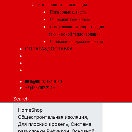
Крепление теплоизоляции
Приварные штифты
Огнезащитные краски
Самоклящиеся покрытия для
технической теплоизоляции
Стальные бандажные ленты
ОПЛАТА&ДОСТАВКА
INFO@ROCK-TRADE.RU
+7 (495) 162 21 49
Search
Home
Shop
Общестроительная изоляция
,
Для плоских кровель
,
Система
разуклонки Руфуклон
,
Основной