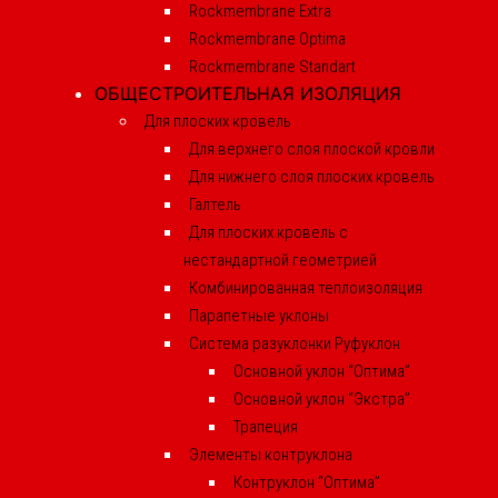
Rockmembrane Extra
Rockmembrane Optima
Rockmembrane Standart
ОБЩЕСТРОИТЕЛЬНАЯ ИЗОЛЯЦИЯ
Для плоских кровель
Для верхнего слоя плоской кровли
Для нижнего слоя плоских кровель
Галтель
Для плоских кровель с
нестандартной геометрией
Комбинированная теплоизоляция
Парапетные уклоны
Система разуклонки Руфуклон
Основной уклон “Оптима”
Основной уклон “Экстра”
Трапеция
Элементы контруклона
Контруклон “Оптима”